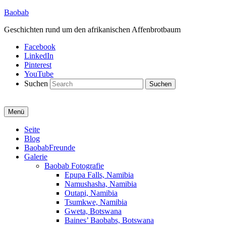
Baobab
Geschichten rund um den afrikanischen Affenbrotbaum
Facebook
LinkedIn
Pinterest
YouTube
Suchen
Menü
Primäres
Seite
Blog
Menü
BaobabFreunde
Galerie
Baobab Fotografie
Epupa Falls, Namibia
Namushasha, Namibia
Outapi, Namibia
Tsumkwe, Namibia
Gweta, Botswana
Baines’ Baobabs, Botswana