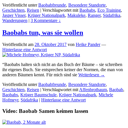
Veröffentlicht unter
Baobabfreunde
,
Besondere Standorte
,
Geschichten
,
Reisen
|
Verschlagwortet mit
Baobabs
,
Eco Training
,
Jasper Visser
,
Krüger Nationalpark
,
Makuleke
,
Ranger
,
Südafrika
,
Wanderungen
|
3 Kommentare ↓
Baobabs tun, was sie wollen
Veröffentlicht am
28. Oktober 2017
von
Heike Pander
—
Hinterlasse eine Antwort
“Baobabs halten sich nicht an das Buch der Bäume – sie schreiben
ihr eigenes Buch. Sie entsprechen keiner der Normen, die man von
anderen Bäumen kennt. Für mich sind sie
Weiterlesen →
Veröffentlicht unter
Baobabfreunde
,
Besondere Standorte
,
Geschichten
,
Reisen
|
Verschlagwortet mit
Affenbrotbaum
,
Baobab
,
Baobabs
,
Krüger Baumschule
,
Krüger Nationalpark
,
Michele
Hofmeyr
,
Südafrika
|
Hinterlasse eine Antwort
Video: Baobab Samen keimen lassen