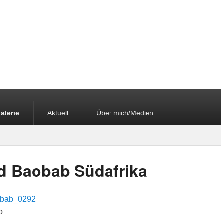
alerie
Aktuell
Über mich/Medien
d Baobab Südafrika
b