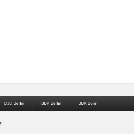
DJU Berlin
BBK Berlin
BBK Bonn
z