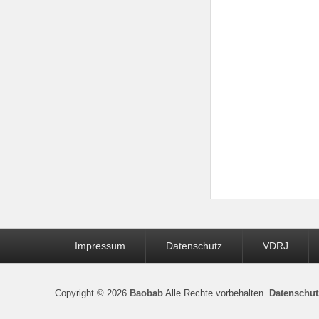
Seitenfuß-
Impressum
Datenschutz
VDRJ
Menü
Copyright © 2026
Baobab
Alle Rechte vorbehalten.
Datenschut