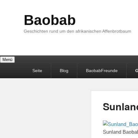
Baobab
Geschichten rund um den afrikanischen Affenbrotbaum
Menü
Primäres
Seite
Blog
BaobabFreunde
G
Menü
Sunlan
Sunland Baoba