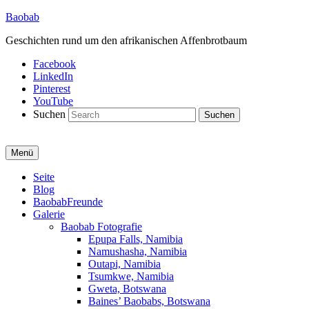
Baobab
Geschichten rund um den afrikanischen Affenbrotbaum
Facebook
LinkedIn
Pinterest
YouTube
Suchen
Menü
Primäres
Seite
Blog
Menü
BaobabFreunde
Galerie
Baobab Fotografie
Epupa Falls, Namibia
Namushasha, Namibia
Outapi, Namibia
Tsumkwe, Namibia
Gweta, Botswana
Baines’ Baobabs, Botswana