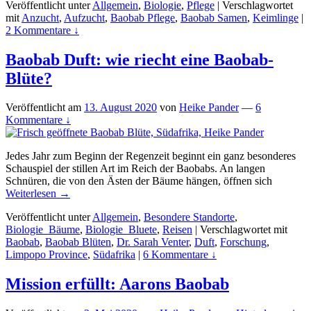
Veröffentlicht unter
Allgemein
,
Biologie
,
Pflege
|
Verschlagwortet
mit
Anzucht
,
Aufzucht
,
Baobab Pflege
,
Baobab Samen
,
Keimlinge
|
2 Kommentare ↓
Baobab Duft: wie riecht eine Baobab-
Blüte?
Veröffentlicht am
13. August 2020
von
Heike Pander
—
6
Kommentare ↓
Jedes Jahr zum Beginn der Regenzeit beginnt ein ganz besonderes
Schauspiel der stillen Art im Reich der Baobabs. An langen
Schnüren, die von den Ästen der Bäume hängen, öffnen sich
Weiterlesen →
Veröffentlicht unter
Allgemein
,
Besondere Standorte
,
Biologie_Bäume
,
Biologie_Bluete
,
Reisen
|
Verschlagwortet mit
Baobab
,
Baobab Blüten
,
Dr. Sarah Venter
,
Duft
,
Forschung
,
Limpopo Province
,
Südafrika
|
6 Kommentare ↓
Mission erfüllt: Aarons Baobab