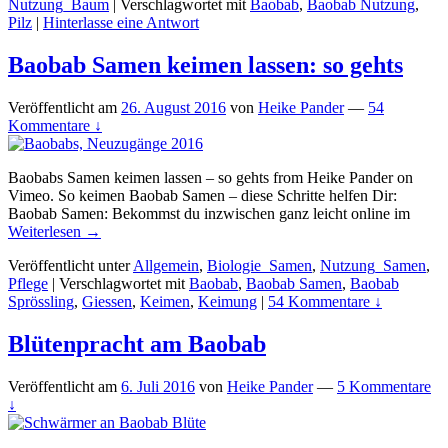
Nutzung_Baum
|
Verschlagwortet mit
Baobab
,
Baobab Nutzung
,
Pilz
|
Hinterlasse eine Antwort
Baobab Samen keimen lassen: so gehts
Veröffentlicht am
26. August 2016
von
Heike Pander
—
54
Kommentare ↓
Baobabs Samen keimen lassen – so gehts from Heike Pander on
Vimeo. So keimen Baobab Samen – diese Schritte helfen Dir:
Baobab Samen: Bekommst du inzwischen ganz leicht online im
Weiterlesen →
Veröffentlicht unter
Allgemein
,
Biologie_Samen
,
Nutzung_Samen
,
Pflege
|
Verschlagwortet mit
Baobab
,
Baobab Samen
,
Baobab
Sprössling
,
Giessen
,
Keimen
,
Keimung
|
54 Kommentare ↓
Blütenpracht am Baobab
Veröffentlicht am
6. Juli 2016
von
Heike Pander
—
5 Kommentare
↓