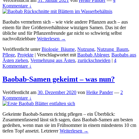
Veröffentlicht am
31. Januar 2021
von
Heike Pander
—
4
Kommentare ↓
Baobabs vermehren sich – wie viele andere Pflanzen auch – aus
einem für ihre Größenverhältnisse winzigen Samen. Das ist der
übliche und für Pflanzenfreunde gar nicht so schwierig selbst
nachvollziehbare
Weiterlesen →
Veröffentlicht unter
Biologie_Bäume
,
Nutzung
,
Nutzung_Baum
,
Pflege
,
Projekte
|
Verschlagwortet mit
Baobab Ableger
,
Baobabs aus
Ästen ziehen
,
Vermehrung aus Ästen
,
zurückschneiden
|
4
Kommentare ↓
Baobab-Samen gekeimt – was nun?
Veröffentlicht am
30. Dezember 2020
von
Heike Pander
—
2
Kommentare ↓
Gekeimte Baobab-Samen richtig pflegen – ein Überblick:
Zusammenfassend lässt sich sagen, dass Baobab-Samen am besten
gedeihen, wenn man sie im Frühsommer in einem mindestens 10 cm
tiefen Topf ansetzt. Letzterer
Weiterlesen →