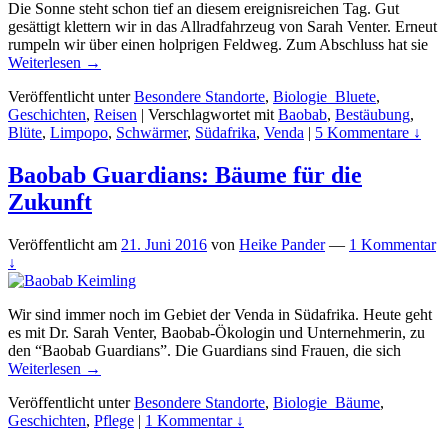
Die Sonne steht schon tief an diesem ereignisreichen Tag. Gut
gesättigt klettern wir in das Allradfahrzeug von Sarah Venter. Erneut
rumpeln wir über einen holprigen Feldweg. Zum Abschluss hat sie
Weiterlesen →
Veröffentlicht unter
Besondere Standorte
,
Biologie_Bluete
,
Geschichten
,
Reisen
|
Verschlagwortet mit
Baobab
,
Bestäubung
,
Blüte
,
Limpopo
,
Schwärmer
,
Südafrika
,
Venda
|
5 Kommentare ↓
Baobab Guardians: Bäume für die
Zukunft
Veröffentlicht am
21. Juni 2016
von
Heike Pander
—
1 Kommentar
↓
Wir sind immer noch im Gebiet der Venda in Südafrika. Heute geht
es mit Dr. Sarah Venter, Baobab-Ökologin und Unternehmerin, zu
den “Baobab Guardians”. Die Guardians sind Frauen, die sich
Weiterlesen →
Veröffentlicht unter
Besondere Standorte
,
Biologie_Bäume
,
Geschichten
,
Pflege
|
1 Kommentar ↓