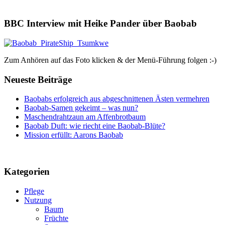
BBC Interview mit Heike Pander über Baobab
Zum Anhören auf das Foto klicken & der Menü-Führung folgen :-)
Neueste Beiträge
Baobabs erfolgreich aus abgeschnittenen Ästen vermehren
Baobab-Samen gekeimt – was nun?
Maschendrahtzaun am Affenbrotbaum
Baobab Duft: wie riecht eine Baobab-Blüte?
Mission erfüllt: Aarons Baobab
Kategorien
Pflege
Nutzung
Baum
Früchte