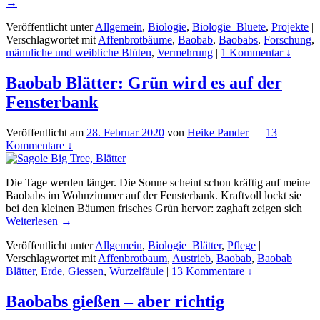
→
Veröffentlicht unter
Allgemein
,
Biologie
,
Biologie_Bluete
,
Projekte
|
Verschlagwortet mit
Affenbrotbäume
,
Baobab
,
Baobabs
,
Forschung
,
männliche und weibliche Blüten
,
Vermehrung
|
1 Kommentar ↓
Baobab Blätter: Grün wird es auf der
Fensterbank
Veröffentlicht am
28. Februar 2020
von
Heike Pander
—
13
Kommentare ↓
Die Tage werden länger. Die Sonne scheint schon kräftig auf meine
Baobabs im Wohnzimmer auf der Fensterbank. Kraftvoll lockt sie
bei den kleinen Bäumen frisches Grün hervor: zaghaft zeigen sich
Weiterlesen →
Veröffentlicht unter
Allgemein
,
Biologie_Blätter
,
Pflege
|
Verschlagwortet mit
Affenbrotbaum
,
Austrieb
,
Baobab
,
Baobab
Blätter
,
Erde
,
Giessen
,
Wurzelfäule
|
13 Kommentare ↓
Baobabs gießen – aber richtig