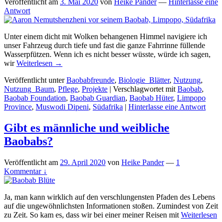
Veröffentlicht am
3. Mai 2020
von
Heike Pander
—
Hinterlasse eine
Antwort
Unter einem dicht mit Wolken behangenen Himmel navigiere ich
unser Fahrzeug durch tiefe und fast die ganze Fahrrinne füllende
Wasserpfützen. Wenn ich es nicht besser wüsste, würde ich sagen,
wir
Weiterlesen →
Veröffentlicht unter
Baobabfreunde
,
Biologie_Blätter
,
Nutzung
,
Nutzung_Baum
,
Pflege
,
Projekte
|
Verschlagwortet mit
Baobab
,
Baobab Foundation
,
Baobab Guardian
,
Baobab Hüter
,
Limpopo
Province
,
Muswodi Dipeni
,
Südafrika
|
Hinterlasse eine Antwort
Gibt es männliche und weibliche
Baobabs?
Veröffentlicht am
29. April 2020
von
Heike Pander
—
1
Kommentar ↓
Ja, man kann wirklich auf den verschlungensten Pfaden des Lebens
auf die ungewöhnlichsten Informationen stoßen. Zumindest von Zeit
zu Zeit. So kam es, dass wir bei einer meiner Reisen mit
Weiterlesen