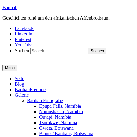
Baobab
Geschichten rund um den afrikanischen Affenbrotbaum
Facebook
LinkedIn
Pinterest
YouTube
Suchen
Menü
Primäres
Seite
Blog
Menü
BaobabFreunde
Galerie
Baobab Fotografie
Epupa Falls, Namibia
Namushasha, Namibia
Outapi, Namibia
Tsumkwe, Namibia
Gweta, Botswana
Baines’ Baobabs, Botswana