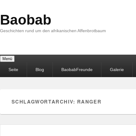
Baobab
Geschichten rund um den afrikanischen Affenbrotbaum
Menü
Primäres
Seite
Blog
BaobabFreunde
Galerie
Menü
SCHLAGWORTARCHIV:
RANGER