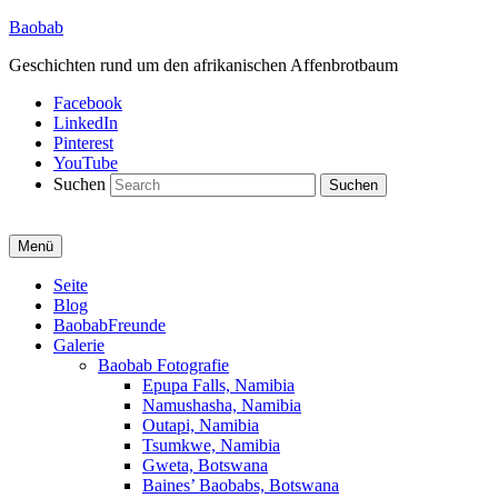
Baobab
Geschichten rund um den afrikanischen Affenbrotbaum
Facebook
LinkedIn
Pinterest
YouTube
Suchen
Menü
Primäres
Seite
Blog
Menü
BaobabFreunde
Galerie
Baobab Fotografie
Epupa Falls, Namibia
Namushasha, Namibia
Outapi, Namibia
Tsumkwe, Namibia
Gweta, Botswana
Baines’ Baobabs, Botswana