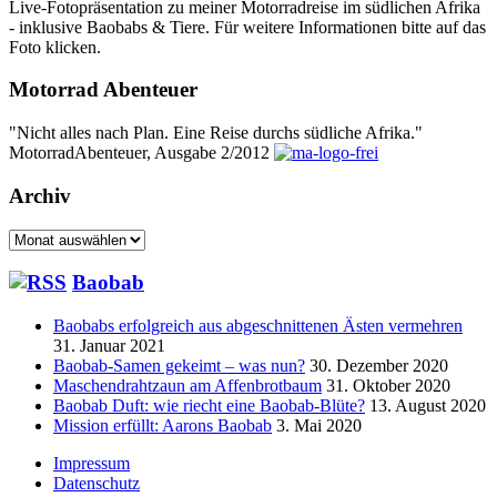
Live-Fotopräsentation zu meiner Motorradreise im südlichen Afrika
- inklusive Baobabs & Tiere. Für weitere Informationen bitte auf das
Foto klicken.
Motorrad Abenteuer
"Nicht alles nach Plan. Eine Reise durchs südliche Afrika."
MotorradAbenteuer, Ausgabe 2/2012
Archiv
Archiv
Baobab
Baobabs erfolgreich aus abgeschnittenen Ästen vermehren
31. Januar 2021
Baobab-Samen gekeimt – was nun?
30. Dezember 2020
Maschendrahtzaun am Affenbrotbaum
31. Oktober 2020
Baobab Duft: wie riecht eine Baobab-Blüte?
13. August 2020
Mission erfüllt: Aarons Baobab
3. Mai 2020
Seitenfuß-
Impressum
Datenschutz
Menü