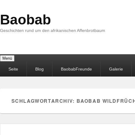
Baobab
Geschichten rund um den afrikanischen Affenbrotbaum
Menü
Primäres
Seite
Blog
BaobabFreunde
Galerie
Menü
SCHLAGWORTARCHIV:
BAOBAB WILDFRÜC