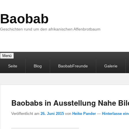
Baobab
Geschichten rund um den afrikanischen Affenbrotbaum
Menü
Primäres
Seite
Blog
BaobabFreunde
Galerie
Menü
Baobabs in Ausstellung Nahe Bil
Veröffentlicht am
26. Juni 2015
von
Heike Pander
—
Hinterlasse ei