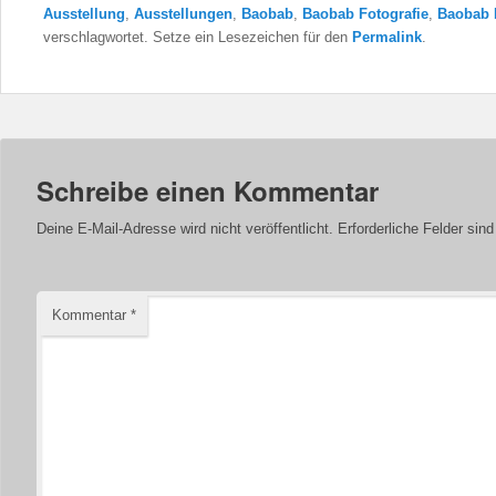
Ausstellung
,
Ausstellungen
,
Baobab
,
Baobab Fotografie
,
Baobab 
verschlagwortet. Setze ein Lesezeichen für den
Permalink
.
Schreibe einen Kommentar
Deine E-Mail-Adresse wird nicht veröffentlicht.
Erforderliche Felder sin
Kommentar
*