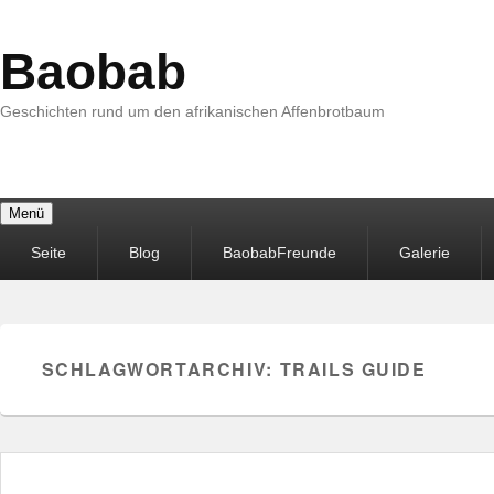
Baobab
Geschichten rund um den afrikanischen Affenbrotbaum
Menü
Primäres
Seite
Blog
BaobabFreunde
Galerie
Menü
SCHLAGWORTARCHIV:
TRAILS GUIDE