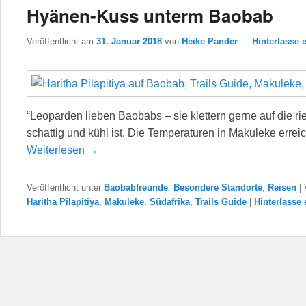
Hyänen-Kuss unterm Baobab
Veröffentlicht am
31. Januar 2018
von
Heike Pander
—
Hinterlasse 
“Leoparden lieben Baobabs – sie klettern gerne auf die r
schattig und kühl ist. Die Temperaturen in Makuleke err
Weiterlesen →
Veröffentlicht unter
Baobabfreunde
,
Besondere Standorte
,
Reisen
|
Haritha Pilapitiya
,
Makuleke
,
Südafrika
,
Trails Guide
|
Hinterlasse 