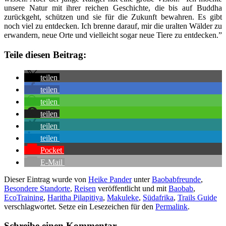
unsere Natur mit ihrer reichen Geschichte, die bis auf Buddha
zurückgeht, schützen und sie für die Zukunft bewahren. Es gibt
noch viel zu entdecken. Ich brenne darauf, mir die uralten Wälder zu
erwandern, neue Orte und vielleicht sogar neue Tiere zu entdecken.”
Teile diesen Beitrag:
teilen
teilen
teilen
teilen
teilen
teilen
Pocket
E-Mail
Dieser Eintrag wurde von
Heike Pander
unter
Baobabfreunde
,
Besondere Standorte
,
Reisen
veröffentlicht und mit
Baobab
,
EcoTraining
,
Haritha Pilapitiya
,
Makuleke
,
Südafrika
,
Trails Guide
verschlagwortet. Setze ein Lesezeichen für den
Permalink
.
Schreibe einen Kommentar