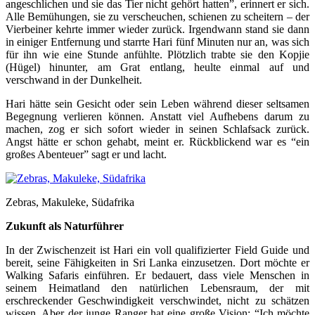
angeschlichen und sie das Tier nicht gehört hatten”, erinnert er sich.
Alle Bemühungen, sie zu verscheuchen, schienen zu scheitern – der
Vierbeiner kehrte immer wieder zurück. Irgendwann stand sie dann
in einiger Entfernung und starrte Hari fünf Minuten nur an, was sich
für ihn wie eine Stunde anfühlte. Plötzlich trabte sie den Kopjie
(Hügel) hinunter, am Grat entlang, heulte einmal auf und
verschwand in der Dunkelheit.
Hari hätte sein Gesicht oder sein Leben während dieser seltsamen
Begegnung verlieren können. Anstatt viel Aufhebens darum zu
machen, zog er sich sofort wieder in seinen Schlafsack zurück.
Angst hätte er schon gehabt, meint er. Rückblickend war es “ein
großes Abenteuer” sagt er und lacht.
Zebras, Makuleke, Südafrika
Zukunft als Naturführer
In der Zwischenzeit ist Hari ein voll qualifizierter Field Guide und
bereit, seine Fähigkeiten in Sri Lanka einzusetzen. Dort möchte er
Walking Safaris einführen. Er bedauert, dass viele Menschen in
seinem Heimatland den natürlichen Lebensraum, der mit
erschreckender Geschwindigkeit verschwindet, nicht zu schätzen
wissen. Aber der junge Ranger hat eine große Vision: “Ich möchte