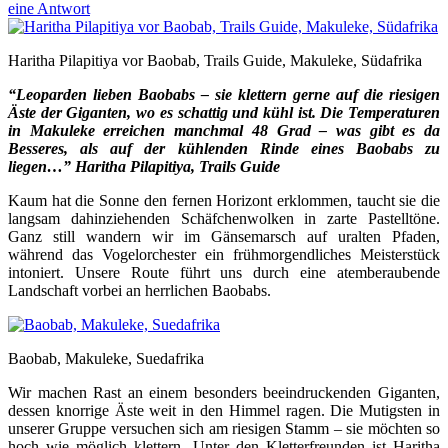
eine Antwort
Haritha Pilapitiya vor Baobab, Trails Guide, Makuleke, Südafrika
“Leoparden lieben Baobabs – sie klettern gerne auf die riesigen
Äste der Giganten, wo es schattig und kühl ist. Die Temperaturen
in Makuleke erreichen manchmal 48 Grad – was gibt es da
Besseres, als auf der kühlenden Rinde eines Baobabs zu
liegen…” Haritha Pilapitiya, Trails Guide
Kaum hat die Sonne den fernen Horizont erklommen, taucht sie die
langsam dahinziehenden Schäfchenwolken in zarte Pastelltöne.
Ganz still wandern wir im Gänsemarsch auf uralten Pfaden,
während das Vogelorchester ein frühmorgendliches Meisterstück
intoniert. Unsere Route führt uns durch eine atemberaubende
Landschaft vorbei an herrlichen Baobabs.
Baobab, Makuleke, Suedafrika
Wir machen Rast an einem besonders beeindruckenden Giganten,
dessen knorrige Äste weit in den Himmel ragen. Die Mutigsten in
unserer Gruppe versuchen sich am riesigen Stamm – sie möchten so
hoch wie möglich klettern. Unter den Kletterfreunden ist Haritha