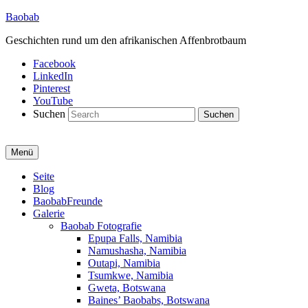
Baobab
Geschichten rund um den afrikanischen Affenbrotbaum
Facebook
LinkedIn
Pinterest
YouTube
Suchen
Menü
Primäres
Seite
Blog
Menü
BaobabFreunde
Galerie
Baobab Fotografie
Epupa Falls, Namibia
Namushasha, Namibia
Outapi, Namibia
Tsumkwe, Namibia
Gweta, Botswana
Baines’ Baobabs, Botswana