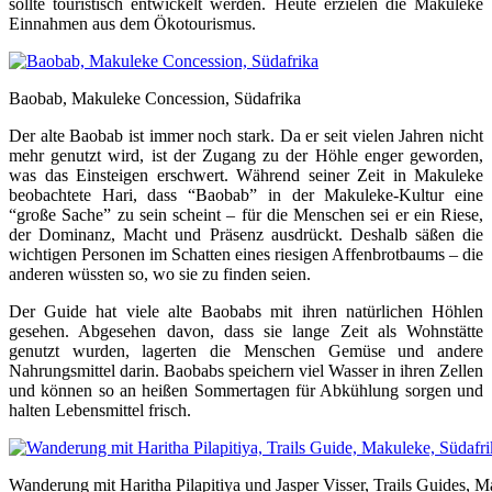
sollte touristisch entwickelt werden. Heute erzielen die Makuleke
Einnahmen aus dem Ökotourismus.
Baobab, Makuleke Concession, Südafrika
Der alte Baobab ist immer noch stark. Da er seit vielen Jahren nicht
mehr genutzt wird, ist der Zugang zu der Höhle enger geworden,
was das Einsteigen erschwert. Während seiner Zeit in Makuleke
beobachtete Hari, dass “Baobab” in der Makuleke-Kultur eine
“große Sache” zu sein scheint – für die Menschen sei er ein Riese,
der Dominanz, Macht und Präsenz ausdrückt. Deshalb säßen die
wichtigen Personen im Schatten eines riesigen Affenbrotbaums – die
anderen wüssten so, wo sie zu finden seien.
Der Guide hat viele alte Baobabs mit ihren natürlichen Höhlen
gesehen. Abgesehen davon, dass sie lange Zeit als Wohnstätte
genutzt wurden, lagerten die Menschen Gemüse und andere
Nahrungsmittel darin. Baobabs speichern viel Wasser in ihren Zellen
und können so an heißen Sommertagen für Abkühlung sorgen und
halten Lebensmittel frisch.
Wanderung mit Haritha Pilapitiya und Jasper Visser, Trails Guides, M