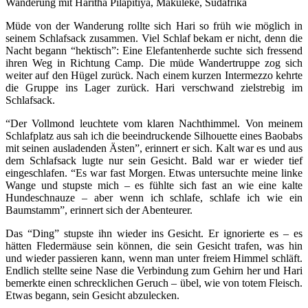
Wanderung mit Haritha Pilapitiya, Makuleke, Südafrika
Müde von der Wanderung rollte sich Hari so früh wie möglich in
seinem Schlafsack zusammen. Viel Schlaf bekam er nicht, denn die
Nacht begann “hektisch”: Eine Elefantenherde suchte sich fressend
ihren Weg in Richtung Camp. Die müde Wandertruppe zog sich
weiter auf den Hügel zurück. Nach einem kurzen Intermezzo kehrte
die Gruppe ins Lager zurück. Hari verschwand zielstrebig im
Schlafsack.
“Der Vollmond leuchtete vom klaren Nachthimmel. Von meinem
Schlafplatz aus sah ich die beeindruckende Silhouette eines Baobabs
mit seinen ausladenden Ästen”, erinnert er sich. Kalt war es und aus
dem Schlafsack lugte nur sein Gesicht. Bald war er wieder tief
eingeschlafen. “Es war fast Morgen. Etwas untersuchte meine linke
Wange und stupste mich – es fühlte sich fast an wie eine kalte
Hundeschnauze – aber wenn ich schlafe, schlafe ich wie ein
Baumstamm”, erinnert sich der Abenteurer.
Das “Ding” stupste ihn wieder ins Gesicht. Er ignorierte es – es
hätten Fledermäuse sein können, die sein Gesicht trafen, was hin
und wieder passieren kann, wenn man unter freiem Himmel schläft.
Endlich stellte seine Nase die Verbindung zum Gehirn her und Hari
bemerkte einen schrecklichen Geruch – übel, wie von totem Fleisch.
Etwas begann, sein Gesicht abzulecken.