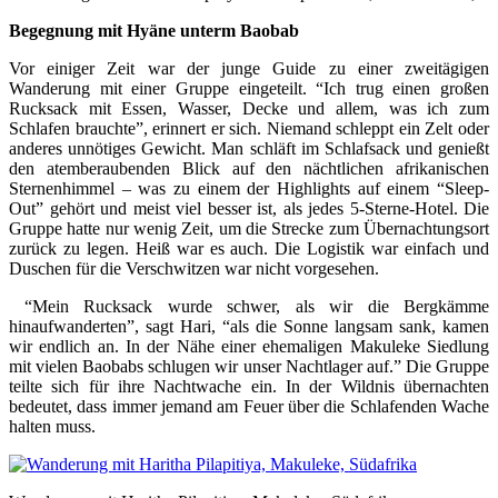
Begegnung mit Hyäne unterm Baobab
Vor einiger Zeit war der junge Guide zu einer zweitägigen
Wanderung mit einer Gruppe eingeteilt. “Ich trug einen großen
Rucksack mit Essen, Wasser, Decke und allem, was ich zum
Schlafen brauchte”, erinnert er sich. Niemand schleppt ein Zelt oder
anderes unnötiges Gewicht. Man schläft im Schlafsack und genießt
den atemberaubenden Blick auf den nächtlichen afrikanischen
Sternenhimmel – was zu einem der Highlights auf einem “Sleep-
Out” gehört und meist viel besser ist, als jedes 5-Sterne-Hotel. Die
Gruppe hatte nur wenig Zeit, um die Strecke zum Übernachtungsort
zurück zu legen. Heiß war es auch. Die Logistik war einfach und
Duschen für die Verschwitzen war nicht vorgesehen.
“Mein Rucksack wurde schwer, als wir die Bergkämme
hinaufwanderten”, sagt Hari, “als die Sonne langsam sank, kamen
wir endlich an. In der Nähe einer ehemaligen Makuleke Siedlung
mit vielen Baobabs schlugen wir unser Nachtlager auf.” Die Gruppe
teilte sich für ihre Nachtwache ein. In der Wildnis übernachten
bedeutet, dass immer jemand am Feuer über die Schlafenden Wache
halten muss.