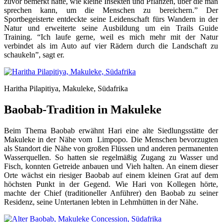
zuvor bemerkt hatte, wie kleine Insekten und Pflanzen, über die man
sprechen kann, um die Menschen zu bereichern.” Der
Sportbegeisterte entdeckte seine Leidenschaft fürs Wandern in der
Natur und erweiterte seine Ausbildung um ein Trails Guide
Training. “Ich laufe gerne, weil es mich mehr mit der Natur
verbindet als im Auto auf vier Rädern durch die Landschaft zu
schaukeln”, sagt er.
Haritha Pilapitiya, Makuleke, Südafrika
Baobab-Tradition in Makuleke
Beim Thema Baobab erwähnt Hari eine alte Siedlungsstätte der
Makuleke in der Nähe vom Limpopo. Die Menschen bevorzugten
als Standort die Nähe von großen Flüssen und anderen permanenten
Wasserquellen. So hatten sie regelmäßig Zugang zu Wasser und
Fisch, konnten Getreide anbauen und Vieh halten. An einem dieser
Orte wächst ein riesiger Baobab auf einem kleinen Grat auf dem
höchsten Punkt in der Gegend. Wie Hari von Kollegen hörte,
machte der Chief (traditioneller Anführer) den Baobab zu seiner
Residenz, seine Untertanen lebten in Lehmhütten in der Nähe.