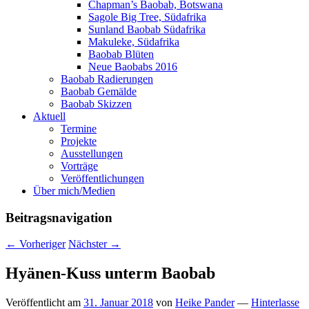
Chapman’s Baobab, Botswana
Sagole Big Tree, Südafrika
Sunland Baobab Südafrika
Makuleke, Südafrika
Baobab Blüten
Neue Baobabs 2016
Baobab Radierungen
Baobab Gemälde
Baobab Skizzen
Aktuell
Termine
Projekte
Ausstellungen
Vorträge
Veröffentlichungen
Über mich/Medien
Beitragsnavigation
←
Vorheriger
Nächster
→
Hyänen-Kuss unterm Baobab
Veröffentlicht am
31. Januar 2018
von
Heike Pander
—
Hinterlasse