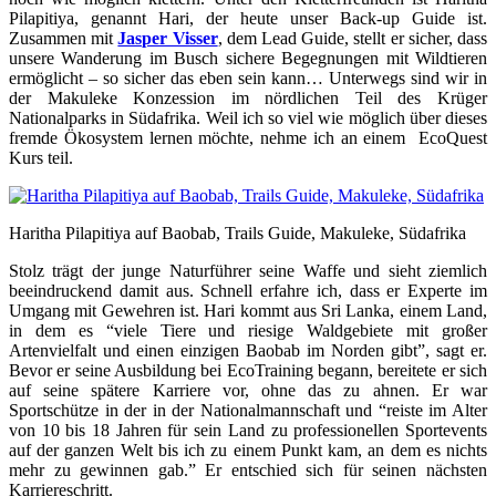
Pilapitiya, genannt Hari, der heute unser Back-up Guide ist.
Zusammen mit
Jasper Visser
, dem Lead Guide, stellt er sicher, dass
unsere Wanderung im Busch sichere Begegnungen mit Wildtieren
ermöglicht – so sicher das eben sein kann… Unterwegs sind wir in
der Makuleke Konzession im nördlichen Teil des Krüger
Nationalparks in Südafrika. Weil ich so viel wie möglich über dieses
fremde Ökosystem lernen möchte, nehme ich an einem EcoQuest
Kurs teil.
Haritha Pilapitiya auf Baobab, Trails Guide, Makuleke, Südafrika
Stolz trägt der junge Naturführer seine Waffe und sieht ziemlich
beeindruckend damit aus. Schnell erfahre ich, dass er Experte im
Umgang mit Gewehren ist. Hari kommt aus Sri Lanka, einem Land,
in dem es “viele Tiere und riesige Waldgebiete mit großer
Artenvielfalt und einen einzigen Baobab im Norden gibt”, sagt er.
Bevor er seine Ausbildung bei EcoTraining begann, bereitete er sich
auf seine spätere Karriere vor, ohne das zu ahnen. Er war
Sportschütze in der in der Nationalmannschaft und “reiste im Alter
von 10 bis 18 Jahren für sein Land zu professionellen Sportevents
auf der ganzen Welt bis ich zu einem Punkt kam, an dem es nichts
mehr zu gewinnen gab.” Er entschied sich für seinen nächsten
Karriereschritt.