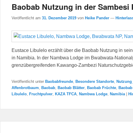
Baobab Nutzung in der Sambesi 
Veröffentlicht am
31. Dezember 2019
von
Heike Pander
—
Hinterlas
Eustace Libulelo erzählt über die Baobab Nutzung in se
in Namibia. In der Nambwa Lodge im Bwabwata-National
grenzübergreifenden Kawango-Zambezi Naturschutzgebi
Veröffentlicht unter
Baobabfreunde
,
Besondere Standorte
,
Nutzung
Affenbrotbaum
,
Baobab
,
Baobab Blätter
,
Baobab Früchte
,
Baobab
Libulelo
,
Fruchtpulver
,
KAZA TFCA
,
Nambwa Lodge
,
Namibia
|
Hi