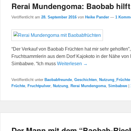
Rerai Mundengoma: Baobab hilft
Veröffentlicht am
28. September 2016
von
Heike Pander
—
1 Komme
“Der Verkauf von Baobab Früchten hat mir sehr geholfen
Fruchtsammlerin aus dem Dorf Kajokoto in der Nähe von
Simbabwe. “Ich muss
Weiterlesen →
Veröffentlicht unter
Baobabfreunde
,
Geschichten
,
Nutzung_Früchte
Früchte
,
Fruchtpulver
,
Nutzung
,
Rerai Mundengoma
,
Simbabwe
|
Der Mann mit dem “Baobab-Riec