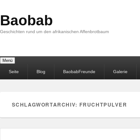
Baobab
Geschichten rund um den afrikanischen Affenbrotbaum
Menü
Primäres
Seite
Blog
BaobabFreunde
Galerie
Menü
SCHLAGWORTARCHIV:
FRUCHTPULVER