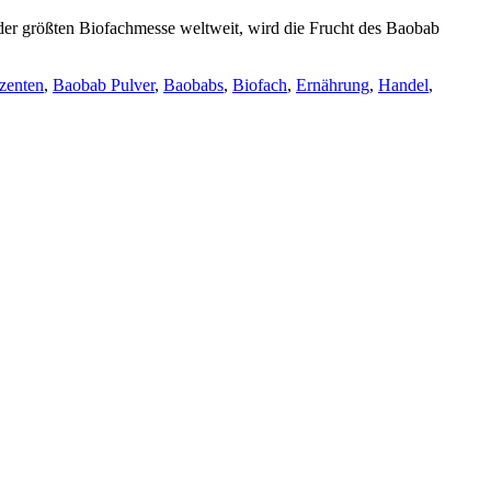
, der größten Biofachmesse weltweit, wird die Frucht des Baobab
zenten
,
Baobab Pulver
,
Baobabs
,
Biofach
,
Ernährung
,
Handel
,