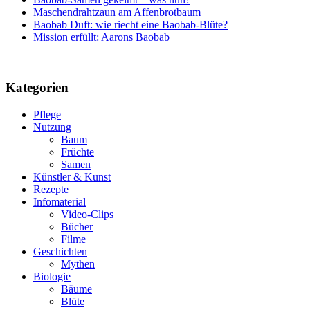
Maschendrahtzaun am Affenbrotbaum
Baobab Duft: wie riecht eine Baobab-Blüte?
Mission erfüllt: Aarons Baobab
Kategorien
Pflege
Nutzung
Baum
Früchte
Samen
Künstler & Kunst
Rezepte
Infomaterial
Video-Clips
Bücher
Filme
Geschichten
Mythen
Biologie
Bäume
Blüte