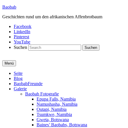
Baobab
Geschichten rund um den afrikanischen Affenbrotbaum
Facebook
LinkedIn
Pinterest
YouTube
Suchen
Menü
Primäres
Seite
Blog
Menü
BaobabFreunde
Galerie
Baobab Fotografie
Epupa Falls, Namibia
Namushasha, Namibia
Outapi, Namibia
Tsumkwe, Namibia
Gweta, Botswana
Baines’ Baobabs, Botswana