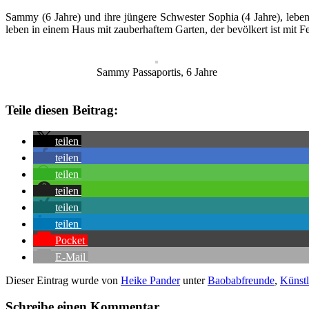
Sammy (6 Jahre) und ihre jüngere Schwester Sophia (4 Jahre), leben
leben in einem Haus mit zauberhaftem Garten, der bevölkert ist mit 
Sammy Passaportis, 6 Jahre
Teile diesen Beitrag:
teilen
teilen
teilen
teilen
teilen
teilen
Pocket
E-Mail
Dieser Eintrag wurde von
Heike Pander
unter
Baobabfreunde
,
Künstl
Schreibe einen Kommentar