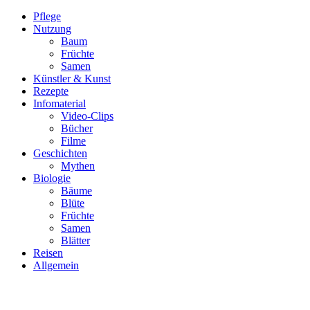
Pflege
Nutzung
Baum
Früchte
Samen
Künstler & Kunst
Rezepte
Infomaterial
Video-Clips
Bücher
Filme
Geschichten
Mythen
Biologie
Bäume
Blüte
Früchte
Samen
Blätter
Reisen
Allgemein