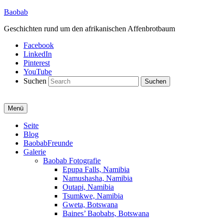
Baobab
Geschichten rund um den afrikanischen Affenbrotbaum
Facebook
LinkedIn
Pinterest
YouTube
Suchen
Menü
Primäres
Seite
Blog
Menü
BaobabFreunde
Galerie
Baobab Fotografie
Epupa Falls, Namibia
Namushasha, Namibia
Outapi, Namibia
Tsumkwe, Namibia
Gweta, Botswana
Baines’ Baobabs, Botswana