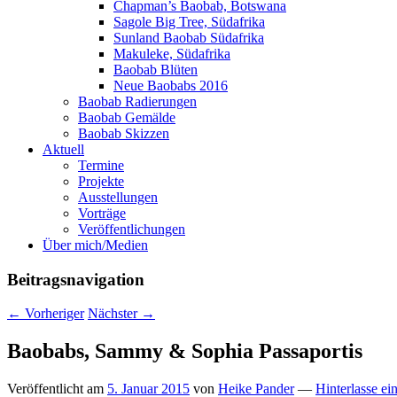
Chapman’s Baobab, Botswana
Sagole Big Tree, Südafrika
Sunland Baobab Südafrika
Makuleke, Südafrika
Baobab Blüten
Neue Baobabs 2016
Baobab Radierungen
Baobab Gemälde
Baobab Skizzen
Aktuell
Termine
Projekte
Ausstellungen
Vorträge
Veröffentlichungen
Über mich/Medien
Beitragsnavigation
←
Vorheriger
Nächster
→
Baobabs, Sammy & Sophia Passaportis
Veröffentlicht am
5. Januar 2015
von
Heike Pander
—
Hinterlasse ei