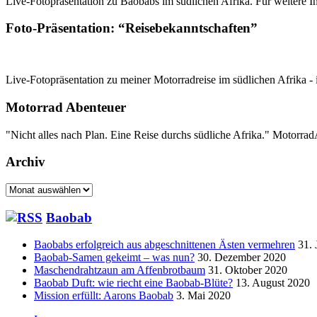
Live-Fotopräsentation zu Baobabs im südlichen Afrika. Für weitere In
Foto-Präsentation: “Reisebekanntschaften”
Live-Fotopräsentation zu meiner Motorradreise im südlichen Afrika - 
Motorrad Abenteuer
"Nicht alles nach Plan. Eine Reise durchs südliche Afrika." Motorr
Archiv
Archiv
Baobab
Baobabs erfolgreich aus abgeschnittenen Ästen vermehren
31. 
Baobab-Samen gekeimt – was nun?
30. Dezember 2020
Maschendrahtzaun am Affenbrotbaum
31. Oktober 2020
Baobab Duft: wie riecht eine Baobab-Blüte?
13. August 2020
Mission erfüllt: Aarons Baobab
3. Mai 2020