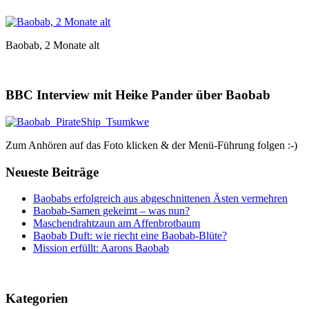
Baobab, 2 Monate alt
BBC Interview mit Heike Pander über Baobab
Zum Anhören auf das Foto klicken & der Menü-Führung folgen :-)
Neueste Beiträge
Baobabs erfolgreich aus abgeschnittenen Ästen vermehren
Baobab-Samen gekeimt – was nun?
Maschendrahtzaun am Affenbrotbaum
Baobab Duft: wie riecht eine Baobab-Blüte?
Mission erfüllt: Aarons Baobab
Kategorien