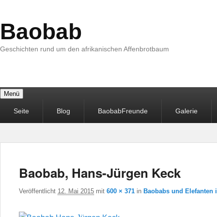
Baobab
Geschichten rund um den afrikanischen Affenbrotbaum
Menü
Primäres
Seite
Blog
BaobabFreunde
Galerie
Menü
Baobab, Hans-Jürgen Keck
Veröffentlicht
12. Mai 2015
mit
600 × 371
in
Baobabs und Elefanten 