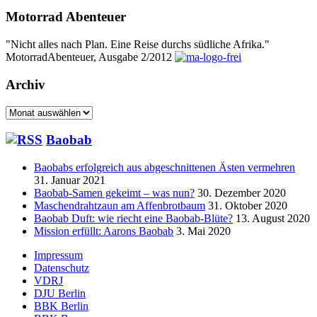
Motorrad Abenteuer
"Nicht alles nach Plan. Eine Reise durchs südliche Afrika."
MotorradAbenteuer, Ausgabe 2/2012
Archiv
Archiv
Baobab
Baobabs erfolgreich aus abgeschnittenen Ästen vermehren
31. Januar 2021
Baobab-Samen gekeimt – was nun?
30. Dezember 2020
Maschendrahtzaun am Affenbrotbaum
31. Oktober 2020
Baobab Duft: wie riecht eine Baobab-Blüte?
13. August 2020
Mission erfüllt: Aarons Baobab
3. Mai 2020
Seitenfuß-
Impressum
Datenschutz
Menü
VDRJ
DJU Berlin
BBK Berlin