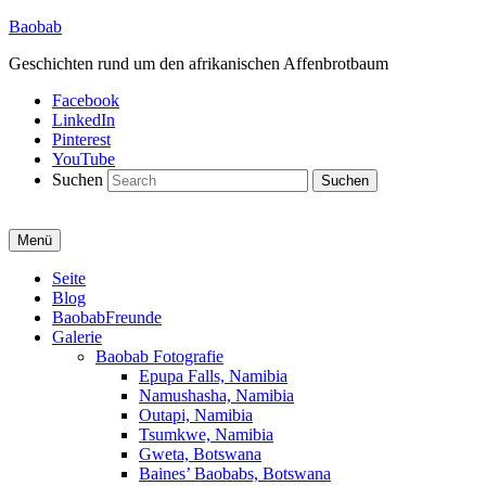
Baobab
Geschichten rund um den afrikanischen Affenbrotbaum
Facebook
LinkedIn
Pinterest
YouTube
Suchen
Menü
Primäres
Seite
Blog
Menü
BaobabFreunde
Galerie
Baobab Fotografie
Epupa Falls, Namibia
Namushasha, Namibia
Outapi, Namibia
Tsumkwe, Namibia
Gweta, Botswana
Baines’ Baobabs, Botswana