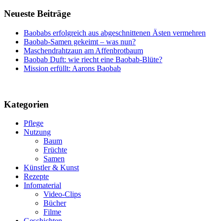
Neueste Beiträge
Baobabs erfolgreich aus abgeschnittenen Ästen vermehren
Baobab-Samen gekeimt – was nun?
Maschendrahtzaun am Affenbrotbaum
Baobab Duft: wie riecht eine Baobab-Blüte?
Mission erfüllt: Aarons Baobab
Kategorien
Pflege
Nutzung
Baum
Früchte
Samen
Künstler & Kunst
Rezepte
Infomaterial
Video-Clips
Bücher
Filme
Geschichten