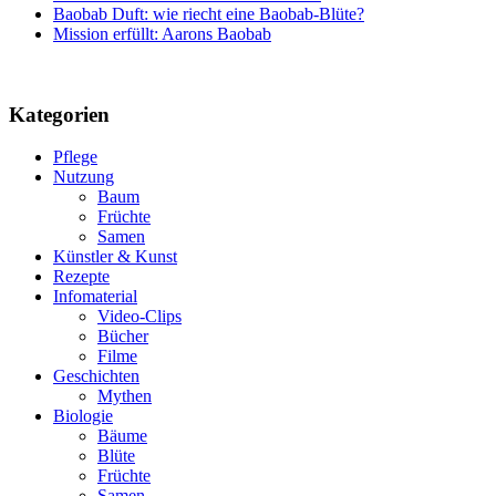
Baobab Duft: wie riecht eine Baobab-Blüte?
Mission erfüllt: Aarons Baobab
Kategorien
Pflege
Nutzung
Baum
Früchte
Samen
Künstler & Kunst
Rezepte
Infomaterial
Video-Clips
Bücher
Filme
Geschichten
Mythen
Biologie
Bäume
Blüte
Früchte
Samen