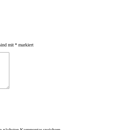
sind mit
*
markiert
n nächsten Kommentar speichern.