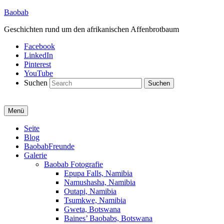
Baobab
Geschichten rund um den afrikanischen Affenbrotbaum
Facebook
LinkedIn
Pinterest
YouTube
Suchen
Menü
Primäres
Seite
Blog
Menü
BaobabFreunde
Galerie
Baobab Fotografie
Epupa Falls, Namibia
Namushasha, Namibia
Outapi, Namibia
Tsumkwe, Namibia
Gweta, Botswana
Baines’ Baobabs, Botswana