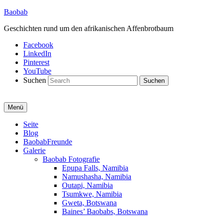
Baobab
Geschichten rund um den afrikanischen Affenbrotbaum
Facebook
LinkedIn
Pinterest
YouTube
Suchen
Menü
Primäres
Seite
Blog
Menü
BaobabFreunde
Galerie
Baobab Fotografie
Epupa Falls, Namibia
Namushasha, Namibia
Outapi, Namibia
Tsumkwe, Namibia
Gweta, Botswana
Baines’ Baobabs, Botswana