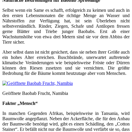
Natürliche Bedrohungen für Baobab Sprösslinge
Selbst wenn ein Same es schafft, erfolgreich zu keimen und auch in
den ersten Lebensmonaten die richtige Menge an Wasser und
Nährstoffen zur Verfügung hat, ist sein Überleben nicht
selbstverständlich. Rinder, Ziegen, Schafe und Antilopen fressen
gerne Blätter und Triebe junger Baobabs. Erst ab einer
Wachstumshöhe von etwa drei Metern sind sie vor dem Abbiss der
Tiere sicher.
Aber selbst dann ist nicht gesichert, dass sie neben ihrer Größe auch
ein hohes Alter erreichen. Buschbrände, unerwartet auftretende
klimatische Veränderungen wie beispielsweise Fröste oder Dürren
können den Riesen zusetzen und sie vernichten. Die größte
Bedrohung für die Bäume kommt heutzutage aber vom Menschen.
Geöffnete Baobab Frucht, Namibia
Faktor „Mensch“
In manchen Gegenden Afrikas, beispielsweise in Tansania, wird
Baumwolle angepflanzt. Neben der Ackerfläche, die für den Anbau
der Baumwolle benötigt wird, gibt es einen Schädling, den „Cotton
Stainer“. Er befällt nicht nur die Baumwolle und verfärbt sie so, dass