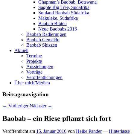
Chapman’s Baobab, Botswana
Sagole Big Tree, Südafrika
Sunland Baobab Südafrika
Makuleke, Südafrika
Baobab Blüten
Neue Baobabs 2016
Baobab Radierungen
Baobab Gemälde
Baobab Skizzen
Aktuell
Termine
Projekte
Ausstellungen
Vorträge
Veröffentlichungen
Über mich/Medien
Beitragsnavigation
←
Vorheriger
Nächster
→
Baobab – ein Riese pflanzt sich fort
Veröffentlicht am
15. Januar 2016
von
Heike Pander
—
Hinterlasse