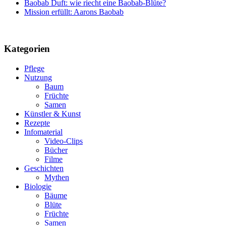
Baobab Duft: wie riecht eine Baobab-Blüte?
Mission erfüllt: Aarons Baobab
Kategorien
Pflege
Nutzung
Baum
Früchte
Samen
Künstler & Kunst
Rezepte
Infomaterial
Video-Clips
Bücher
Filme
Geschichten
Mythen
Biologie
Bäume
Blüte
Früchte
Samen