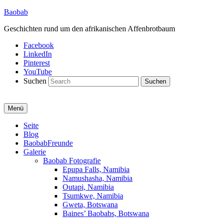
Baobab
Geschichten rund um den afrikanischen Affenbrotbaum
Facebook
LinkedIn
Pinterest
YouTube
Suchen
Menü
Primäres
Seite
Blog
Menü
BaobabFreunde
Galerie
Baobab Fotografie
Epupa Falls, Namibia
Namushasha, Namibia
Outapi, Namibia
Tsumkwe, Namibia
Gweta, Botswana
Baines’ Baobabs, Botswana