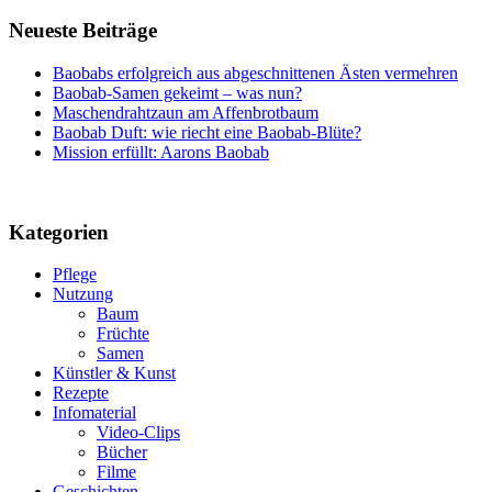
Neueste Beiträge
Baobabs erfolgreich aus abgeschnittenen Ästen vermehren
Baobab-Samen gekeimt – was nun?
Maschendrahtzaun am Affenbrotbaum
Baobab Duft: wie riecht eine Baobab-Blüte?
Mission erfüllt: Aarons Baobab
Kategorien
Pflege
Nutzung
Baum
Früchte
Samen
Künstler & Kunst
Rezepte
Infomaterial
Video-Clips
Bücher
Filme
Geschichten