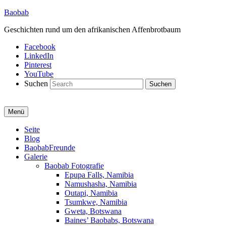
Baobab
Geschichten rund um den afrikanischen Affenbrotbaum
Facebook
LinkedIn
Pinterest
YouTube
Suchen
Menü
Primäres
Seite
Blog
Menü
BaobabFreunde
Galerie
Baobab Fotografie
Epupa Falls, Namibia
Namushasha, Namibia
Outapi, Namibia
Tsumkwe, Namibia
Gweta, Botswana
Baines’ Baobabs, Botswana