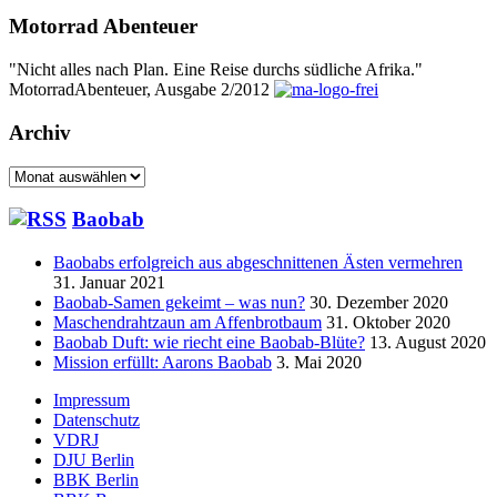
Motorrad Abenteuer
"Nicht alles nach Plan. Eine Reise durchs südliche Afrika."
MotorradAbenteuer, Ausgabe 2/2012
Archiv
Archiv
Baobab
Baobabs erfolgreich aus abgeschnittenen Ästen vermehren
31. Januar 2021
Baobab-Samen gekeimt – was nun?
30. Dezember 2020
Maschendrahtzaun am Affenbrotbaum
31. Oktober 2020
Baobab Duft: wie riecht eine Baobab-Blüte?
13. August 2020
Mission erfüllt: Aarons Baobab
3. Mai 2020
Seitenfuß-
Impressum
Datenschutz
Menü
VDRJ
DJU Berlin
BBK Berlin