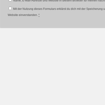
Name, E-Mail-Adresse und Website in diesem Browser für meinen näch
Mit der Nutzung dieses Formulars erklärst du dich mit der Speicherung 
Website einverstanden.
*