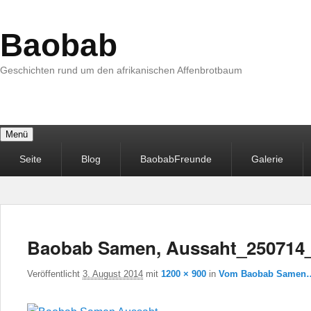
Baobab
Geschichten rund um den afrikanischen Affenbrotbaum
Menü
Primäres
Seite
Blog
BaobabFreunde
Galerie
Menü
Baobab Samen, Aussaht_250714
Veröffentlicht
3. August 2014
mit
1200 × 900
in
Vom Baobab Samen