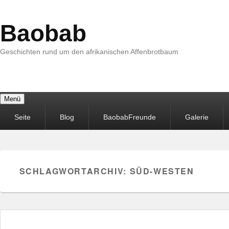
Baobab
Geschichten rund um den afrikanischen Affenbrotbaum
Menü
Primäres
Seite
Blog
BaobabFreunde
Galerie
Menü
SCHLAGWORTARCHIV:
SÜD-WESTEN