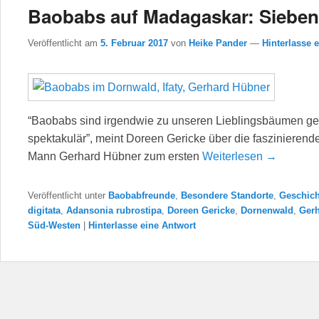
Baobabs auf Madagaskar: Sieben
Veröffentlicht am
5. Februar 2017
von
Heike Pander
—
Hinterlasse 
“Baobabs sind irgendwie zu unseren Lieblingsbäumen gewo
spektakulär”, meint Doreen Gericke über die faszinierenden
Mann Gerhard Hübner zum ersten
Weiterlesen →
Veröffentlicht unter
Baobabfreunde
,
Besondere Standorte
,
Geschich
digitata
,
Adansonia rubrostipa
,
Doreen Gericke
,
Dornenwald
,
Ger
Süd-Westen
|
Hinterlasse eine Antwort