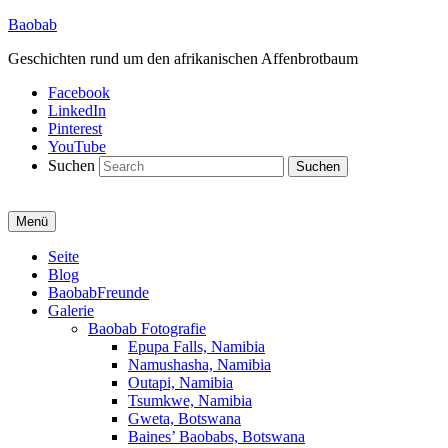
Baobab
Geschichten rund um den afrikanischen Affenbrotbaum
Facebook
LinkedIn
Pinterest
YouTube
Suchen
Menü
Primäres
Seite
Blog
Menü
BaobabFreunde
Galerie
Baobab Fotografie
Epupa Falls, Namibia
Namushasha, Namibia
Outapi, Namibia
Tsumkwe, Namibia
Gweta, Botswana
Baines’ Baobabs, Botswana