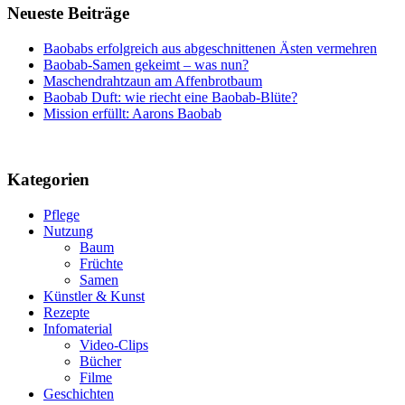
Neueste Beiträge
Baobabs erfolgreich aus abgeschnittenen Ästen vermehren
Baobab-Samen gekeimt – was nun?
Maschendrahtzaun am Affenbrotbaum
Baobab Duft: wie riecht eine Baobab-Blüte?
Mission erfüllt: Aarons Baobab
Kategorien
Pflege
Nutzung
Baum
Früchte
Samen
Künstler & Kunst
Rezepte
Infomaterial
Video-Clips
Bücher
Filme
Geschichten