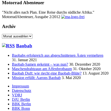
Motorrad Abenteuer
"Nicht alles nach Plan. Eine Reise durchs südliche Afrika."
MotorradAbenteuer, Ausgabe 2/2012
Archiv
Archiv
Baobab
Baobabs erfolgreich aus abgeschnittenen Ästen vermehren
31. Januar 2021
Baobab-Samen gekeimt – was nun?
30. Dezember 2020
Maschendrahtzaun am Affenbrotbaum
31. Oktober 2020
Baobab Duft: wie riecht eine Baobab-Blüte?
13. August 2020
Mission erfüllt: Aarons Baobab
3. Mai 2020
Seitenfuß-
Impressum
Datenschutz
Menü
VDRJ
DJU Berlin
BBK Berlin
BBK Bonn