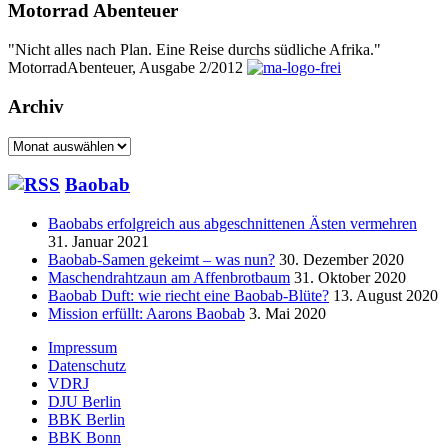
Motorrad Abenteuer
"Nicht alles nach Plan. Eine Reise durchs südliche Afrika."
MotorradAbenteuer, Ausgabe 2/2012
Archiv
Archiv
Baobab
Baobabs erfolgreich aus abgeschnittenen Ästen vermehren
31. Januar 2021
Baobab-Samen gekeimt – was nun?
30. Dezember 2020
Maschendrahtzaun am Affenbrotbaum
31. Oktober 2020
Baobab Duft: wie riecht eine Baobab-Blüte?
13. August 2020
Mission erfüllt: Aarons Baobab
3. Mai 2020
Seitenfuß-
Impressum
Datenschutz
Menü
VDRJ
DJU Berlin
BBK Berlin
BBK Bonn