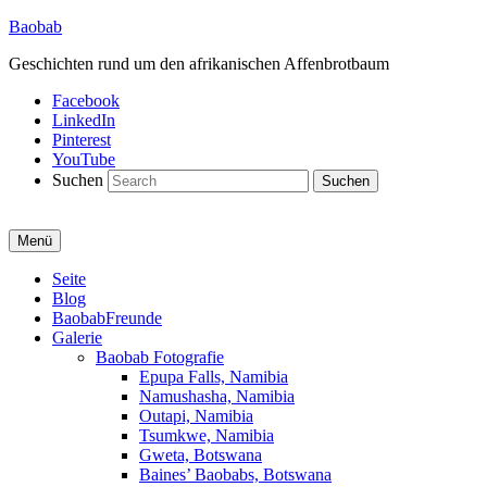
Baobab
Geschichten rund um den afrikanischen Affenbrotbaum
Facebook
LinkedIn
Pinterest
YouTube
Suchen
Menü
Primäres
Seite
Blog
Menü
BaobabFreunde
Galerie
Baobab Fotografie
Epupa Falls, Namibia
Namushasha, Namibia
Outapi, Namibia
Tsumkwe, Namibia
Gweta, Botswana
Baines’ Baobabs, Botswana