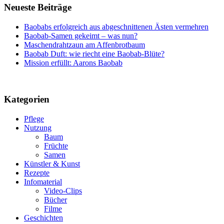
Neueste Beiträge
Baobabs erfolgreich aus abgeschnittenen Ästen vermehren
Baobab-Samen gekeimt – was nun?
Maschendrahtzaun am Affenbrotbaum
Baobab Duft: wie riecht eine Baobab-Blüte?
Mission erfüllt: Aarons Baobab
Kategorien
Pflege
Nutzung
Baum
Früchte
Samen
Künstler & Kunst
Rezepte
Infomaterial
Video-Clips
Bücher
Filme
Geschichten