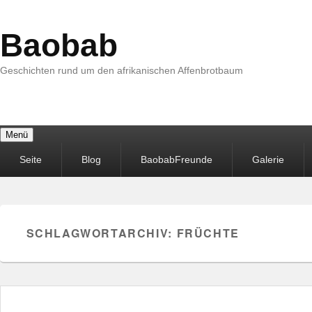
Baobab
Geschichten rund um den afrikanischen Affenbrotbaum
Menü
Primäres
Seite
Blog
BaobabFreunde
Galerie
Menü
SCHLAGWORTARCHIV:
FRÜCHTE