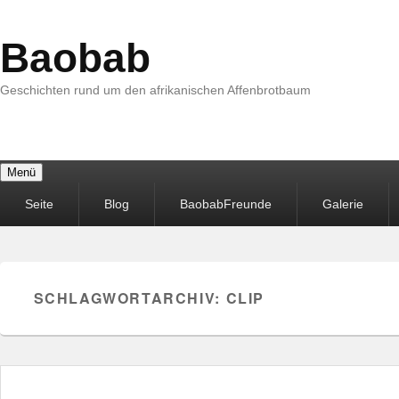
Baobab
Geschichten rund um den afrikanischen Affenbrotbaum
Menü
Primäres
Seite
Blog
BaobabFreunde
Galerie
Menü
SCHLAGWORTARCHIV:
CLIP