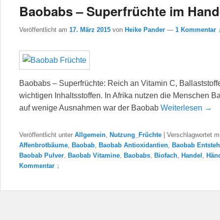
Baobabs – Superfrüchte im Hand
Veröffentlicht am
17. März 2015
von
Heike Pander
—
1 Kommentar 
Baobabs – Superfrüchte: Reich an Vitamin C, Ballaststoffe
wichtigen Inhaltsstoffen. In Afrika nutzen die Menschen B
auf wenige Ausnahmen war der Baobab
Weiterlesen →
Veröffentlicht unter
Allgemein
,
Nutzung_Früchte
|
Verschlagwortet mi
Affenbrotbäume
,
Baobab
,
Baobab Antioxidantien
,
Baobab Entste
Baobab Pulver
,
Baobab Vitamine
,
Baobabs
,
Biofach
,
Handel
,
Händ
Kommentar ↓