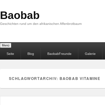
Baobab
Geschichten rund um den afrikanischen Affenbrotbaum
Menü
Primäres
Seite
Blog
BaobabFreunde
Galerie
Menü
SCHLAGWORTARCHIV:
BAOBAB VITAMINE