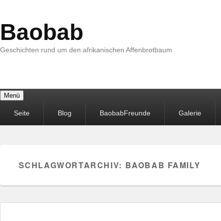
Baobab
Geschichten rund um den afrikanischen Affenbrotbaum
Menü
Primäres
Seite
Blog
BaobabFreunde
Galerie
Menü
SCHLAGWORTARCHIV:
BAOBAB FAMILY