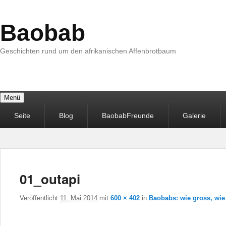
Baobab
Geschichten rund um den afrikanischen Affenbrotbaum
Menü
Primäres
Seite
Blog
BaobabFreunde
Galerie
Menü
01_outapi
Veröffentlicht
11. Mai 2014
mit
600 × 402
in
Baobabs: wie gross, wi