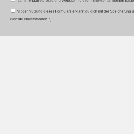
Name, E-Mail-Adresse und Website in diesem Browser für meinen näch
Mit der Nutzung dieses Formulars erklärst du dich mit der Speicherung 
Website einverstanden.
*