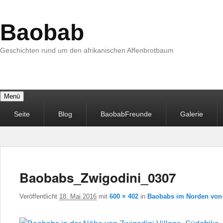
Baobab
Geschichten rund um den afrikanischen Affenbrotbaum
Menü
Primäres
Seite
Blog
BaobabFreunde
Galerie
Menü
Baobabs_Zwigodini_0307
Veröffentlicht
18. Mai 2016
mit
600 × 402
in
Baobabs im Norden von 