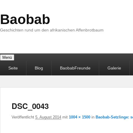
Baobab
Geschichten rund um den afrikanischen Affenbrotbaum
Menü
Primäres
Seite
Blog
BaobabFreunde
Galerie
Menü
DSC_0043
Veröffentlicht
5. August 2014
mit
1004 × 1500
in
Baobab-Setzlinge: 