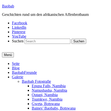
Baobab
Geschichten rund um den afrikanischen Affenbrotbaum
Facebook
LinkedIn
Pinterest
YouTube
Suchen
Menü
Primäres
Seite
Blog
Menü
BaobabFreunde
Galerie
Baobab Fotografie
Epupa Falls, Namibia
Namushasha, Namibia
Outapi, Namibia
Tsumkwe, Namibia
Gweta, Botswana
Baines’ Baobabs, Botswana