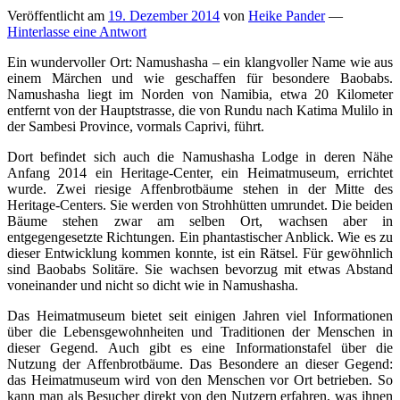
Veröffentlicht am
19. Dezember 2014
von
Heike Pander
—
Hinterlasse eine Antwort
Ein wundervoller Ort: Namushasha – ein klangvoller Name wie aus
einem Märchen und wie geschaffen für besondere Baobabs.
Namushasha liegt im Norden von Namibia, etwa 20 Kilometer
entfernt von der Hauptstrasse, die von Rundu nach Katima Mulilo in
der Sambesi Province, vormals Caprivi, führt.
Dort befindet sich auch die Namushasha Lodge in deren Nähe
Anfang 2014 ein Heritage-Center, ein Heimatmuseum, errichtet
wurde. Zwei riesige Affenbrotbäume stehen in der Mitte des
Heritage-Centers. Sie werden von Strohhütten umrundet. Die beiden
Bäume stehen zwar am selben Ort, wachsen aber in
entgegengesetzte Richtungen. Ein phantastischer Anblick. Wie es zu
dieser Entwicklung kommen konnte, ist ein Rätsel. Für gewöhnlich
sind Baobabs Solitäre. Sie wachsen bevorzug mit etwas Abstand
voneinander und nicht so dicht wie in Namushasha.
Das Heimatmuseum bietet seit einigen Jahren viel Informationen
über die Lebensgewohnheiten und Traditionen der Menschen in
dieser Gegend. Auch gibt es eine Informationstafel über die
Nutzung der Affenbrotbäume. Das Besondere an dieser Gegend:
das Heimatmuseum wird von den Menschen vor Ort betrieben. So
kann man als Besucher direkt von den Nutzern erfahren, was ihnen