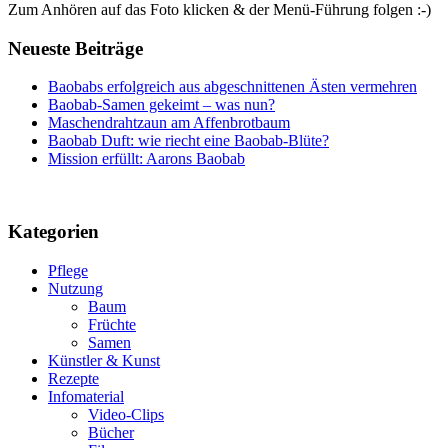
Zum Anhören auf das Foto klicken & der Menü-Führung folgen :-)
Neueste Beiträge
Baobabs erfolgreich aus abgeschnittenen Ästen vermehren
Baobab-Samen gekeimt – was nun?
Maschendrahtzaun am Affenbrotbaum
Baobab Duft: wie riecht eine Baobab-Blüte?
Mission erfüllt: Aarons Baobab
Kategorien
Pflege
Nutzung
Baum
Früchte
Samen
Künstler & Kunst
Rezepte
Infomaterial
Video-Clips
Bücher