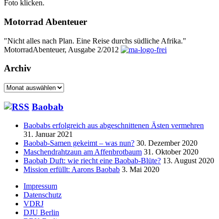
Foto klicken.
Motorrad Abenteuer
"Nicht alles nach Plan. Eine Reise durchs südliche Afrika."
MotorradAbenteuer, Ausgabe 2/2012
Archiv
Archiv
Baobab
Baobabs erfolgreich aus abgeschnittenen Ästen vermehren
31. Januar 2021
Baobab-Samen gekeimt – was nun?
30. Dezember 2020
Maschendrahtzaun am Affenbrotbaum
31. Oktober 2020
Baobab Duft: wie riecht eine Baobab-Blüte?
13. August 2020
Mission erfüllt: Aarons Baobab
3. Mai 2020
Seitenfuß-
Impressum
Datenschutz
Menü
VDRJ
DJU Berlin