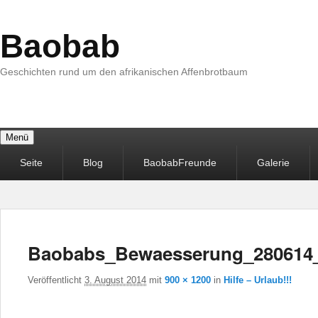
Baobab
Geschichten rund um den afrikanischen Affenbrotbaum
Menü
Primäres
Seite
Blog
BaobabFreunde
Galerie
Menü
Baobabs_Bewaesserung_280614
Veröffentlicht
3. August 2014
mit
900 × 1200
in
Hilfe – Urlaub!!!