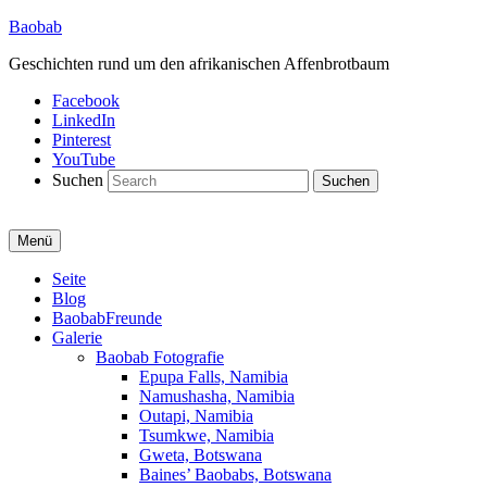
Baobab
Geschichten rund um den afrikanischen Affenbrotbaum
Facebook
LinkedIn
Pinterest
YouTube
Suchen
Menü
Primäres
Seite
Blog
Menü
BaobabFreunde
Galerie
Baobab Fotografie
Epupa Falls, Namibia
Namushasha, Namibia
Outapi, Namibia
Tsumkwe, Namibia
Gweta, Botswana
Baines’ Baobabs, Botswana