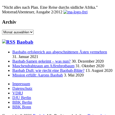
"Nicht alles nach Plan. Eine Reise durchs südliche Afrika."
MotorradAbenteuer, Ausgabe 2/2012
Archiv
Archiv
Baobab
Baobabs erfolgreich aus abgeschnittenen Ästen vermehren
31. Januar 2021
Baobab-Samen gekeimt – was nun?
30. Dezember 2020
Maschendrahtzaun am Affenbrotbaum
31. Oktober 2020
Baobab Duft: wie riecht eine Baobab-Blüte?
13. August 2020
Mission erfüllt: Aarons Baobab
3. Mai 2020
Seitenfuß-
Impressum
Datenschutz
Menü
VDRJ
DJU Berlin
BBK Berlin
BBK Bonn