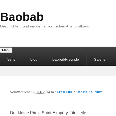
Baobab
Geschichten rund um den afrikanischen Affenbrotbaum
Menü
Primäres
Seite
Blog
BaobabFreunde
Galerie
Menü
Veröffentlicht
12. Juli 2014
mit
415 × 600
in
Der kleine Prinz…
Der kleine Prinz, Saint-Exupéry, Titelseite