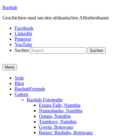
Baobab
Geschichten rund um den afrikanischen Affenbrotbaum
Facebook
LinkedIn
Pinterest
YouTube
Suchen
Menü
Primäres
Seite
Blog
Menü
BaobabFreunde
Galerie
Baobab Fotografie
Epupa Falls, Namibia
Namushasha, Namibia
Outapi, Namibia
Tsumkwe, Namibia
Gweta, Botswana
Baines’ Baobabs, Botswana