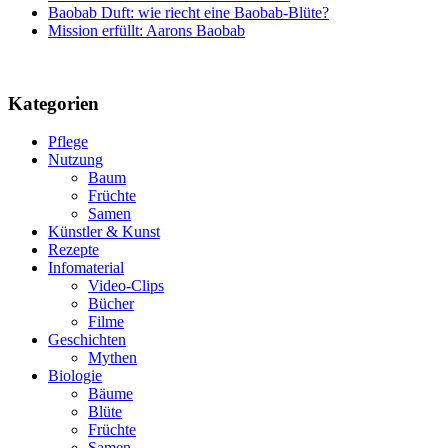
Baobab Duft: wie riecht eine Baobab-Blüte?
Mission erfüllt: Aarons Baobab
Kategorien
Pflege
Nutzung
Baum
Früchte
Samen
Künstler & Kunst
Rezepte
Infomaterial
Video-Clips
Bücher
Filme
Geschichten
Mythen
Biologie
Bäume
Blüte
Früchte
Samen