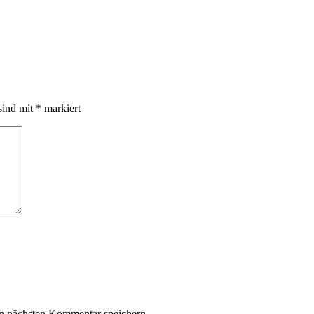
sind mit
*
markiert
n nächsten Kommentar speichern.