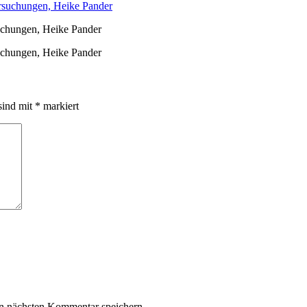
uchungen, Heike Pander
uchungen, Heike Pander
sind mit
*
markiert
n nächsten Kommentar speichern.