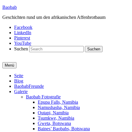
Baobab
Geschichten rund um den afrikanischen Affenbrotbaum
Facebook
LinkedIn
Pinterest
YouTube
Suchen
Menü
Primäres
Seite
Blog
Menü
BaobabFreunde
Galerie
Baobab Fotografie
Epupa Falls, Namibia
Namushasha, Namibia
Outapi, Namibia
Tsumkwe, Namibia
Gweta, Botswana
Baines’ Baobabs, Botswana