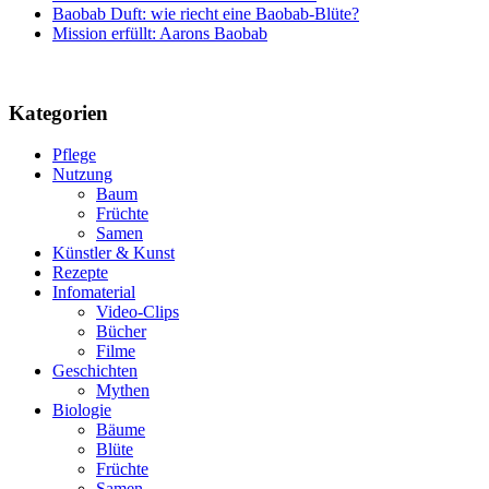
Baobab Duft: wie riecht eine Baobab-Blüte?
Mission erfüllt: Aarons Baobab
Kategorien
Pflege
Nutzung
Baum
Früchte
Samen
Künstler & Kunst
Rezepte
Infomaterial
Video-Clips
Bücher
Filme
Geschichten
Mythen
Biologie
Bäume
Blüte
Früchte
Samen