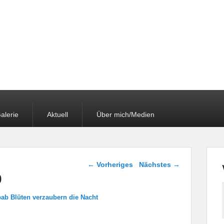
alerie
Aktuell
Über mich/Medien
Bilder-Navigation
← Vorheriges
Nächstes →
0
ab Blüten verzaubern die Nacht