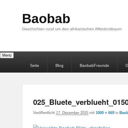
Baobab
Geschichten rund um den afrikanischen Affenbrotbaum
Menü
Primäres
Seite
Blog
BaobabFreunde
G
Menü
025_Bluete_verblueht_015
Veröffentlicht
17. Dezember 2015
mit
1000 × 669
in
Baob