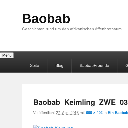
Baobab
Geschichten rund um den afrikanischen Affenbrotbaum
Menü
Primäres
Seite
Blog
BaobabFreunde
G
Menü
Baobab_Keimling_ZWE_03
Veröffentlicht
27. April 2016
mit
600 × 402
in
Ein Baobab 