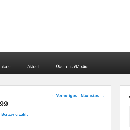
alerie
Aktuell
Über mich/Medien
Bilder-Navigation
← Vorheriges
Nächstes →
99
Berater erzählt