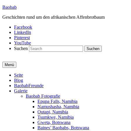
Baobab
Geschichten rund um den afrikanischen Affenbrotbaum
Facebook
LinkedIn
Pinterest
YouTube
Suchen
Menü
Primäres
Seite
Blog
Menü
BaobabFreunde
Galerie
Baobab Fotografie
Epupa Falls, Namibia
Namushasha, Namibia
Outapi, Namibia
Tsumkwe, Namibia
Gweta, Botswana
Baines’ Baobabs, Botswana