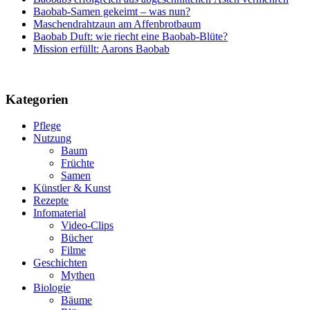
Baobab-Samen gekeimt – was nun?
Maschendrahtzaun am Affenbrotbaum
Baobab Duft: wie riecht eine Baobab-Blüte?
Mission erfüllt: Aarons Baobab
Kategorien
Pflege
Nutzung
Baum
Früchte
Samen
Künstler & Kunst
Rezepte
Infomaterial
Video-Clips
Bücher
Filme
Geschichten
Mythen
Biologie
Bäume