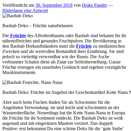
Veröffentlicht am
30. September 2018
von
Heike Pander
—
Hinterlasse eine Antwort
Baobab Deko – Früchte naturbelassen
Die
Früchte
des Affenbrotbaums oder Baobab sind bekannt für ihr
nährstoffreiches und gesundes Fruchtpulver. Die Bevölkerung in
den Baobab Herkunftsländern nutzt die
Früchte
zu medizinischen
Zwecken und als wertvollen Bestandteil ihrer Ernährung. Sie sind
jedoch so vielseitig verwendbar wie der Baum. Die Asche
verbrannter Schalen dient als Zutat zur Seifenherstellung. Ganze
Früchte erzeugen ein rasselndes Geräusch und ergeben vorzügliche
Musikinstrumente.
Baobab Deko: Früchte im Angebot der Geschenkartikel Kette Nanu 
Aber auch beim Fischen finden Sie als Schwimmer für die
Angelruten Verwendung: sie sind leicht und schwimmen an der
Wasseroberfläche. Neuerdings hat die Kette Nanu-Nana in Europa
die Früchte für ihr Sortiment entdeckt. Die Baobab Deko ist weiß
angemalt und mit eingeritzten Mustern verziert. Das doppelt
Positive: erst bekommst Du eine schöne Deko für die ‘gute Stube’