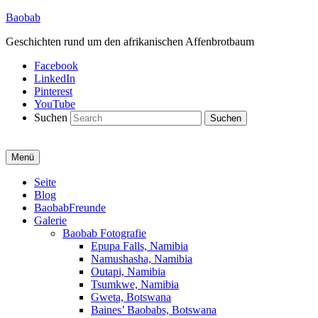
Baobab
Geschichten rund um den afrikanischen Affenbrotbaum
Facebook
LinkedIn
Pinterest
YouTube
Suchen
Menü
Primäres
Seite
Blog
Menü
BaobabFreunde
Galerie
Baobab Fotografie
Epupa Falls, Namibia
Namushasha, Namibia
Outapi, Namibia
Tsumkwe, Namibia
Gweta, Botswana
Baines’ Baobabs, Botswana