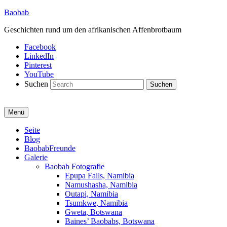
Baobab
Geschichten rund um den afrikanischen Affenbrotbaum
Facebook
LinkedIn
Pinterest
YouTube
Suchen
Menü
Primäres
Seite
Blog
Menü
BaobabFreunde
Galerie
Baobab Fotografie
Epupa Falls, Namibia
Namushasha, Namibia
Outapi, Namibia
Tsumkwe, Namibia
Gweta, Botswana
Baines’ Baobabs, Botswana