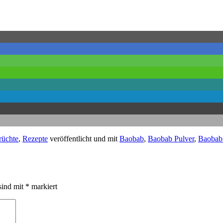
üchte
,
Rezepte
veröffentlicht und mit
Baobab
,
Baobab Pulver
,
Baobab
sind mit
*
markiert