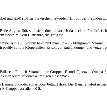
 und groß sind sie inzwischen geworden. Ich bin bei Freunden zur K
s Ende August. Süß sind sie – doch bevor ich das leckere Fruchtfleis
 steckt im Kern Blausäure, die giftig ist.
 Vitamine. Auf 100 Gramm bekommt man 12 – 15 Milligramm Vitamin C.
ch positiv auf die Körperzellen. Es soll vor Entzündungen und vorzeiti
 Ballaststoffe auch Vitamine der Gruppen B und C, sowie Omega 3,
 einen leicht säuerlich-zitronigen Geschmack.
e Banane und/oder etwas Soja-Joghurt dazu. Die Banane liefert neb
er B-Gruppe, vor allem B 6.