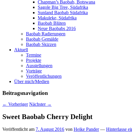
Chapman’s Baobab, Botswana
Sagole Big Tree, Südafrika
Sunland Baobab Südafrika
Makuleke, Südafrika
Baobab Blüten
Neue Baobabs 2016
Baobab Radierungen
Baobab Gemälde
Baobab Skizzen
Aktuell
Termine
Projekte
Ausstellungen
Vorträge
Veröffentlichungen
Über mich/Medien
Beitragsnavigation
←
Vorheriger
Nächster
→
Sweet Baobab Cherry Delight
Veröffentlicht am
7. August 2016
von
Heike Pander
—
Hinterlasse e