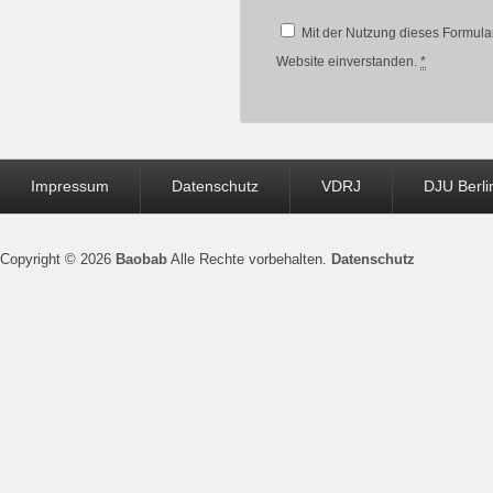
Mit der Nutzung dieses Formular
Website einverstanden.
*
Seitenfuß-
Impressum
Datenschutz
VDRJ
DJU Berli
Menü
Copyright © 2026
Baobab
Alle Rechte vorbehalten.
Datenschutz