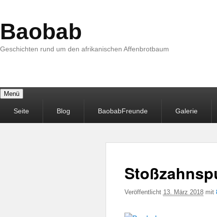
Baobab
Geschichten rund um den afrikanischen Affenbrotbaum
Menü
Primäres
Seite
Blog
BaobabFreunde
Galerie
Menü
Stoßzahnsp
Veröffentlicht
13. März 2018
mit