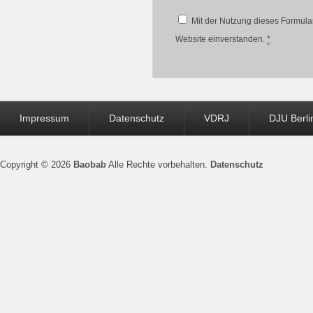
Mit der Nutzung dieses Formular
Website einverstanden.
*
Seitenfuß-
Impressum
Datenschutz
VDRJ
DJU Berli
Menü
Copyright © 2026
Baobab
Alle Rechte vorbehalten.
Datenschutz