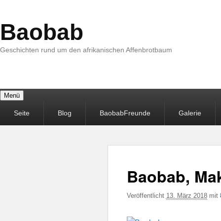
Baobab
Geschichten rund um den afrikanischen Affenbrotbaum
Menü
Primäres
Seite
Blog
BaobabFreunde
Galerie
Menü
Baobab, Mak
Veröffentlicht
13. März 2018
mit