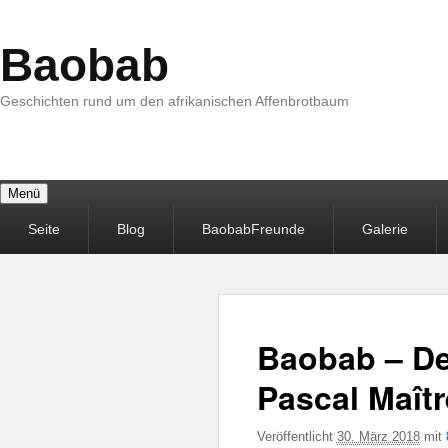
Baobab
Geschichten rund um den afrikanischen Affenbrotbaum
Menü
Primäres
Seite
Blog
BaobabFreunde
Galerie
Menü
Baobab – De
Pascal Maîtr
Veröffentlicht
30. März 2018
mit