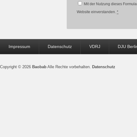
Mit der Nutzung dieses Formular
Website einverstanden.
*
Seitenfuß-
Impressum
Datenschutz
VDRJ
DJU Berli
Menü
Copyright © 2026
Baobab
Alle Rechte vorbehalten.
Datenschutz