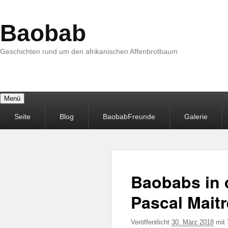
Baobab
Geschichten rund um den afrikanischen Affenbrotbaum
Menü
Primäres
Seite
Blog
BaobabFreunde
Galerie
Menü
Baobabs in 
Pascal Maitr
Veröffentlicht
30. März 2018
mit