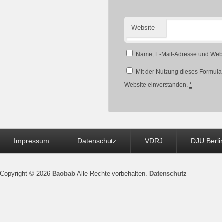
Website
Name, E-Mail-Adresse und Webs
Mit der Nutzung dieses Formular
Website einverstanden.
*
Seitenfuß-
Impressum
Datenschutz
VDRJ
DJU Berli
Menü
Copyright © 2026
Baobab
Alle Rechte vorbehalten.
Datenschutz