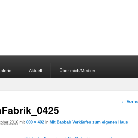
alerie
Aktuell
Über mich/Medien
Bilder-
← Vorhe
Fabrik_0425
tober 2016
mit
600 × 402
in
Mit Baobab Verkäufen zum eigenen Haus