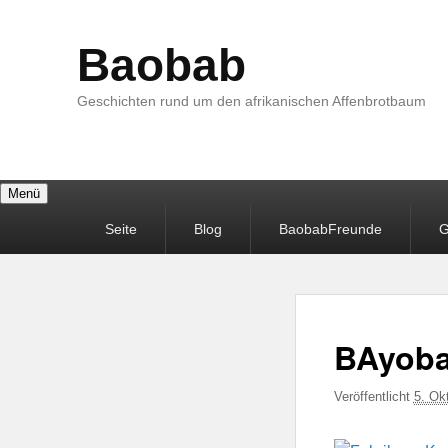
Baobab
Geschichten rund um den afrikanischen Affenbrotbaum
Menü
Primäres
Seite
Blog
BaobabFreunde
G
Menü
BAyoba
Veröffentlicht
5. Ok