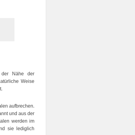
n der Nähe der
natürliche Weise
t.
alen aufbrechen.
annt und aus der
chalen werden im
d sie lediglich