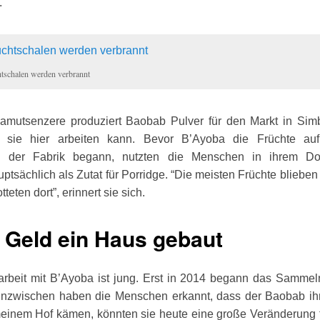
.
tschalen werden verbrannt
Kamutsenzere produziert Baobab Pulver für den Markt in Simb
s sie hier arbeiten kann. Bevor B’Ayoba die Früchte au
in der Fabrik begann, nutzten die Menschen in ihrem D
ptsächlich als Zutat für Porridge. “Die meisten Früchte bliebe
teten dort”, erinnert sie sich.
 Geld ein Haus gebaut
beit mit B’Ayoba ist jung. Erst in 2014 begann das Sammeln
 Inzwischen haben die Menschen erkannt, dass der Baobab ihn
inem Hof kämen, könnten sie heute eine große Veränderung fe