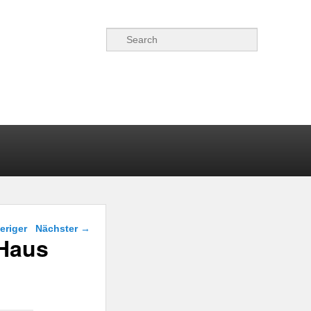
Suchen
gsnavigation
eriger
Nächster
→
 Haus