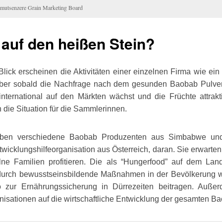
mutsenzere Grain Marketing Board
 auf den heißen Stein?
Blick erscheinen die Aktivitäten einer einzelnen Firma wie ein
Aber sobald die Nachfrage nach dem gesunden Baobab Pulve
international auf den Märkten wächst und die Früchte attrakt
 die Situation für die Sammlerinnen.
auben verschiedene Baobab Produzenten aus Simbabwe und
twicklungshilfeorganisation aus Österreich, daran. Sie erwarten,
lne Familien profitieren. Die als “Hungerfood” auf dem Land
durch bewusstseinsbildende Maßnahmen in der Bevölkerung wi
zur Ernährungssicherung in Dürrezeiten beitragen. Auße
anisationen auf die wirtschaftliche Entwicklung der gesamten B