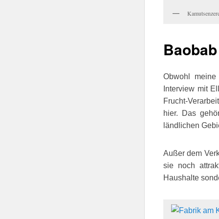
Kamutsenzere
Baobab 
Obwohl meine R
Interview mit E
Frucht-Verarbe
hier. Das gehö
ländlichen Gebie
Außer dem Verka
sie noch attra
Haushalte sonde