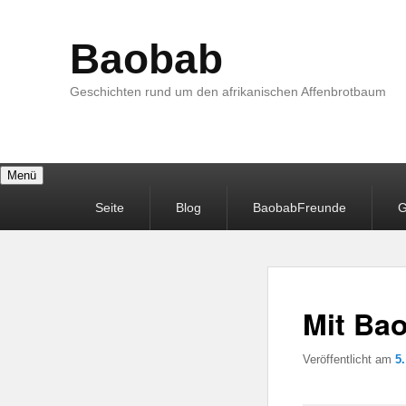
Baobab
Geschichten rund um den afrikanischen Affenbrotbaum
Menü
Primäres
Seite
Blog
BaobabFreunde
G
Menü
Mit Ba
Veröffentlicht am
5