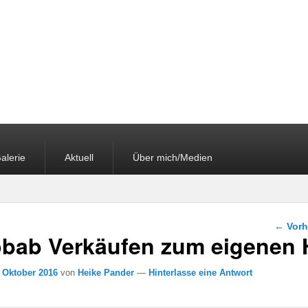
alerie
Aktuell
Über mich/Medien
Beitra
←
Vorh
obab Verkäufen zum eigenen
. Oktober 2016
von
Heike Pander
—
Hinterlasse eine Antwort