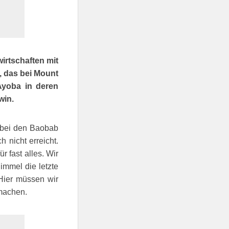
irtschaften mit
, das bei Mount
Ayoba in deren
win.
g bei den Baobab
 nicht erreicht.
r fast alles. Wir
immel die letzte
 Hier müssen wir
machen.