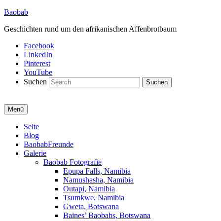
Baobab
Geschichten rund um den afrikanischen Affenbrotbaum
Facebook
LinkedIn
Pinterest
YouTube
Suchen
Menü
Primäres
Seite
Blog
Menü
BaobabFreunde
Galerie
Baobab Fotografie
Epupa Falls, Namibia
Namushasha, Namibia
Outapi, Namibia
Tsumkwe, Namibia
Gweta, Botswana
Baines’ Baobabs, Botswana