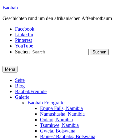
Baobab
Geschichten rund um den afrikanischen Affenbrotbaum
Facebook
LinkedIn
Pinterest
YouTube
Suchen
Menü
Primäres
Seite
Blog
Menü
BaobabFreunde
Galerie
Baobab Fotografie
Epupa Falls, Namibia
Namushasha, Namibia
Outapi, Namibia
Tsumkwe, Namibia
Gweta, Botswana
Baines’ Baobabs, Botswana