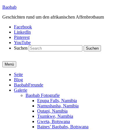
Baobab
Geschichten rund um den afrikanischen Affenbrotbaum
Facebook
LinkedIn
Pinterest
YouTube
Suchen
Menü
Primäres
Seite
Blog
Menü
BaobabFreunde
Galerie
Baobab Fotografie
Epupa Falls, Namibia
Namushasha, Namibia
Outapi, Namibia
Tsumkwe, Namibia
Gweta, Botswana
Baines’ Baobabs, Botswana